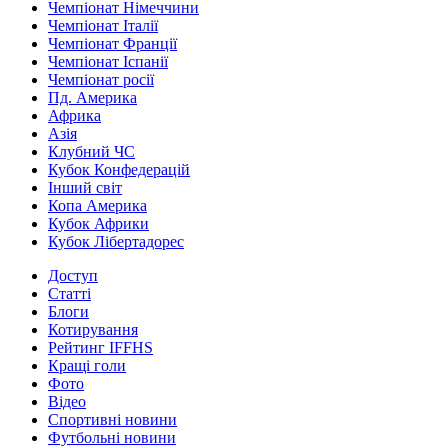
Чемпіонат Німеччини
Чемпіонат Італії
Чемпіонат Франції
Чемпіонат Іспанії
Чемпіонат росії
Пд. Америка
Африка
Азія
Клубний ЧС
Кубок Конфедерацій
Інший світ
Копа Америка
Кубок Африки
Кубок Лібертадорес
Доступ
Статті
Блоги
Котирування
Рейтинг IFFHS
Кращі голи
Фото
Відео
Спортивні новини
Футбольні новини