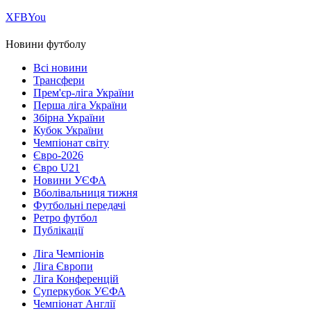
Х
FB
You
Новини футболу
Всі новини
Трансфери
Прем'єр-ліга України
Перша ліга України
Збірна України
Кубок України
Чемпіонат світу
Євро-2026
Євро U21
Новини УЄФА
Вболівальниця тижня
Футбольні передачі
Ретро футбол
Публікації
Ліга Чемпіонів
Ліга Європи
Ліга Конференцій
Суперкубок УЄФА
Чемпіонат Англії