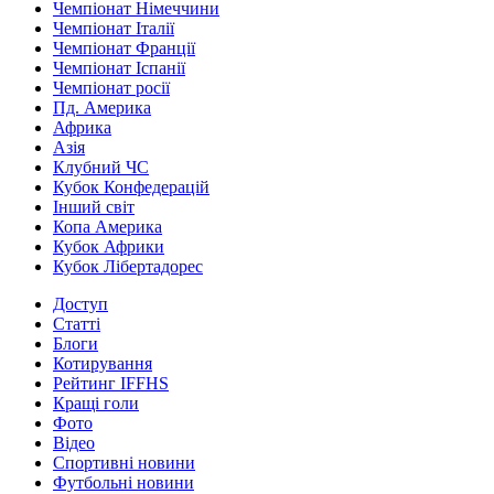
Чемпіонат Німеччини
Чемпіонат Італії
Чемпіонат Франції
Чемпіонат Іспанії
Чемпіонат росії
Пд. Америка
Африка
Азія
Клубний ЧС
Кубок Конфедерацій
Інший світ
Копа Америка
Кубок Африки
Кубок Лібертадорес
Доступ
Статті
Блоги
Котирування
Рейтинг IFFHS
Кращі голи
Фото
Відео
Спортивні новини
Футбольні новини