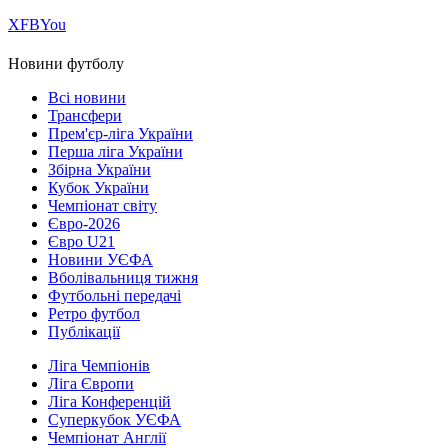
Х
FB
You
Новини футболу
Всі новини
Трансфери
Прем'єр-ліга України
Перша ліга України
Збірна України
Кубок України
Чемпіонат світу
Євро-2026
Євро U21
Новини УЄФА
Вболівальниця тижня
Футбольні передачі
Ретро футбол
Публікації
Ліга Чемпіонів
Ліга Європи
Ліга Конференцій
Суперкубок УЄФА
Чемпіонат Англії