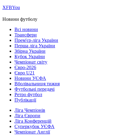
Х
FB
You
Новини футболу
Всі новини
Трансфери
Прем'єр-ліга України
Перша ліга України
Збірна України
Кубок України
Чемпіонат світу
Євро-2026
Євро U21
Новини УЄФА
Вболівальниця тижня
Футбольні передачі
Ретро футбол
Публікації
Ліга Чемпіонів
Ліга Європи
Ліга Конференцій
Суперкубок УЄФА
Чемпіонат Англії