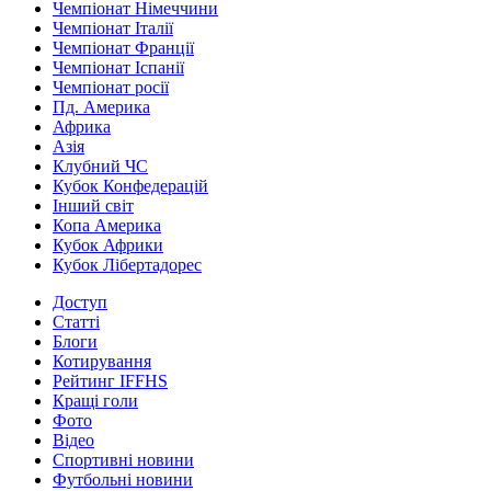
Чемпіонат Німеччини
Чемпіонат Італії
Чемпіонат Франції
Чемпіонат Іспанії
Чемпіонат росії
Пд. Америка
Африка
Азія
Клубний ЧС
Кубок Конфедерацій
Інший світ
Копа Америка
Кубок Африки
Кубок Лібертадорес
Доступ
Статті
Блоги
Котирування
Рейтинг IFFHS
Кращі голи
Фото
Відео
Спортивні новини
Футбольні новини