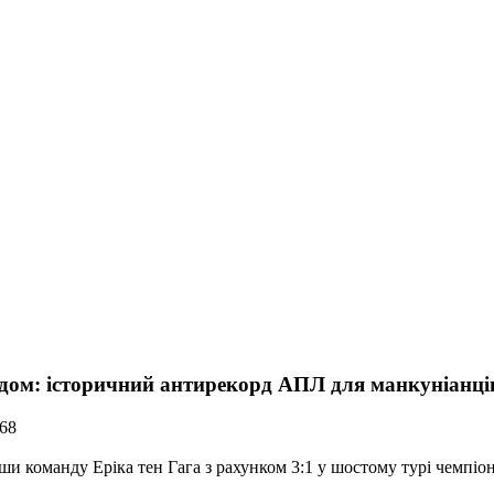
ом: історичний антирекорд АПЛ для манкуніанці
668
и команду Еріка тен Гага з рахунком 3:1 у шостому турі чемпіон