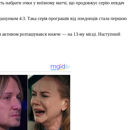
ть набрати очки у виїзному матчі, що продовжує серію невдач
рахунком 4:3. Така серія програшів від лондонців стала першою
мим активом розташувався нижче — на 13-му місці. Наступний