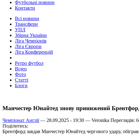
Футбольні новини
Контакти
Всі новини
Трансфери
УПЛ
Збірна України
Ліга Чемпіонів
Ліга Європи
Ліга Конференцій
Ретро футбол
Відео
Фото
Статті
Блоги
Манчестер Юнайтед знову принижений Брентфорд
Чемпіонат Англії
— 28.09.2025 - 19:30 —
Veronika
Переглядів: 
Поділитись:
Брентфорд завдав Манчестер Юнайтед чергового удару, обігравш