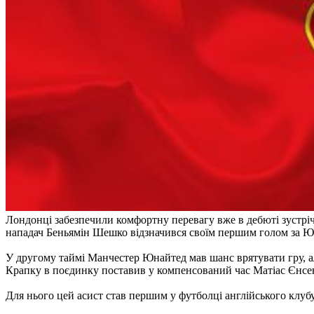
Лондонці забезпечили комфортну перевагу вже в дебюті зустріч
нападач Беньямін Шешко відзначився своїм першим голом за Юн
У другому таймі Манчестер Юнайтед мав шанс врятувати гру, ал
Крапку в поєдинку поставив у компенсований час Матіас Єнсен
Для нього цей асист став першим у футболці англійського клубу