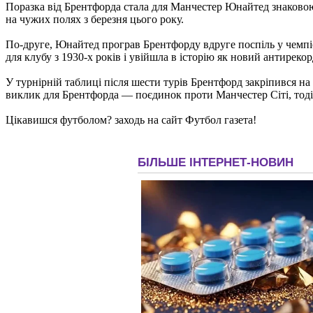
Поразка від Брентфорда стала для Манчестер Юнайтед знаковою
на чужих полях з березня цього року.
По-друге, Юнайтед програв Брентфорду вдруге поспіль у чемпіо
для клубу з 1930-х років і увійшла в історію як новий антирекор
У турнірній таблиці після шести турів Брентфорд закріпився н
виклик для Брентфорда — поєдинок проти Манчестер Сіті, тоді
Цікавишся футболом? заходь на сайт Футбол газета!