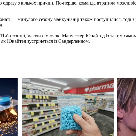
 одразу з кількох причин. По-перше, команда втратила можливіс
наті — минулого сезону манкуніанці також поступилися, тоді з 
д.
а 11-й позиції, маючи сім очок. Манчестер Юнайтед із таким са
 як Юнайтед зустрінеться із Сандерлендом.