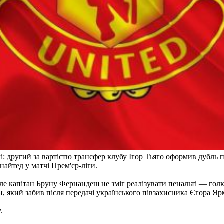
і: другий за вартістю трансфер клубу Ігор Тьяго оформив дубль
айтед у матчі Прем'єр-ліги.
е капітан Бруну Фернандеш не зміг реалізувати пенальті — голк
, який забив після передачі українського півзахисника Єгора Я
.