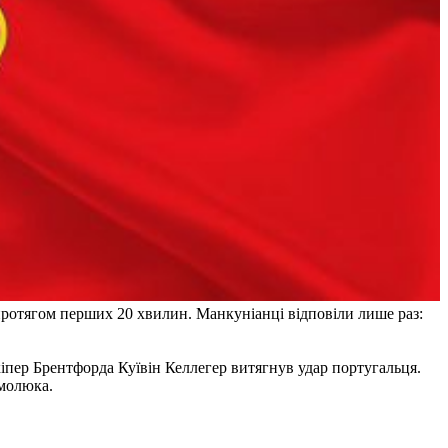
 протягом перших 20 хвилин. Манкуніанці відповіли лише раз:
іпер Брентфорда Куївін Келлегер витягнув удар португальця.
рмолюка.