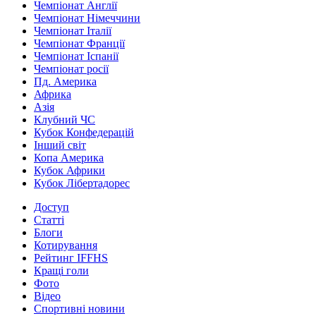
Чемпіонат Англії
Чемпіонат Німеччини
Чемпіонат Італії
Чемпіонат Франції
Чемпіонат Іспанії
Чемпіонат росії
Пд. Америка
Африка
Азія
Клубний ЧС
Кубок Конфедерацій
Інший світ
Копа Америка
Кубок Африки
Кубок Лібертадорес
Доступ
Статті
Блоги
Котирування
Рейтинг IFFHS
Кращі голи
Фото
Відео
Спортивні новини