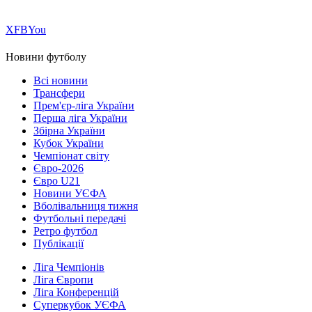
Х
FB
You
Новини футболу
Всі новини
Трансфери
Прем'єр-ліга України
Перша ліга України
Збірна України
Кубок України
Чемпіонат світу
Євро-2026
Євро U21
Новини УЄФА
Вболівальниця тижня
Футбольні передачі
Ретро футбол
Публікації
Ліга Чемпіонів
Ліга Європи
Ліга Конференцій
Суперкубок УЄФА