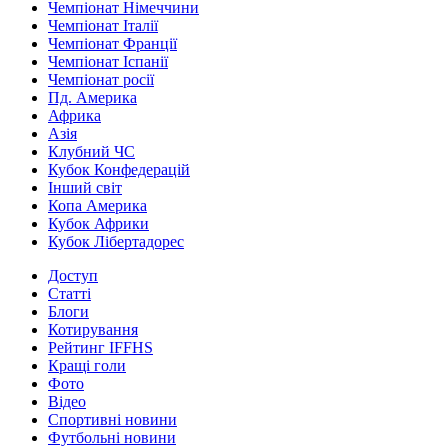
Чемпіонат Німеччини
Чемпіонат Італії
Чемпіонат Франції
Чемпіонат Іспанії
Чемпіонат росії
Пд. Америка
Африка
Азія
Клубний ЧС
Кубок Конфедерацій
Інший світ
Копа Америка
Кубок Африки
Кубок Лібертадорес
Доступ
Статті
Блоги
Котирування
Рейтинг IFFHS
Кращі голи
Фото
Відео
Спортивні новини
Футбольні новини