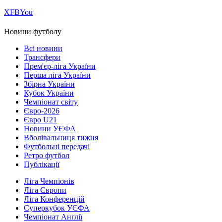
Х
FB
You
Новини футболу
Всі новини
Трансфери
Прем'єр-ліга України
Перша ліга України
Збірна України
Кубок України
Чемпіонат світу
Євро-2026
Євро U21
Новини УЄФА
Вболівальниця тижня
Футбольні передачі
Ретро футбол
Публікації
Ліга Чемпіонів
Ліга Європи
Ліга Конференцій
Суперкубок УЄФА
Чемпіонат Англії