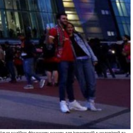
більш надійну фінансову основу для інвестицій у чоловічий та