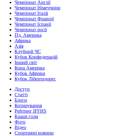
Чемпіонат Англії
Чемпіонат Німеччини
Чемпіонат Італії
Чемпіонат Франції
Чемпіонат Іспанії
Чемпіонат росії
Пд. Америка
Африка
Азія
Клубний ЧС
Кубок Конфедерацій
Інший світ
Копа Америка
Кубок Африки
Кубок Лібертадорес
Доступ
Статті
Блоги
Котирування
Рейтинг IFFHS
Кращі голи
Фото
Відео
Спортивні новини