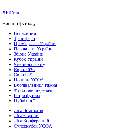
Х
FB
You
Новини футболу
Всі новини
Трансфери
Прем'єр-ліга України
Перша ліга України
Збірна України
Кубок України
Чемпіонат світу
Євро-2026
Євро U21
Новини УЄФА
Вболівальниця тижня
Футбольні передачі
Ретро футбол
Публікації
Ліга Чемпіонів
Ліга Європи
Ліга Конференцій
Суперкубок УЄФА