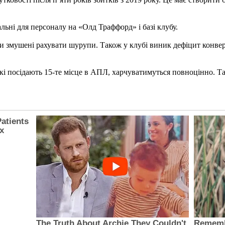
льні для персоналу на «Олд Траффорд» і базі клубу.
и змушені рахувати шурупи. Також у клубі виник дефіцит конверт
які посідають 15-те місце в АПЛ, харчуватимуться повноцінно. Та