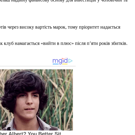
ів через високу вартість марок, тому пріоритет надається
к клуб намагається «вийти в плюс» після п’яти років збитків.