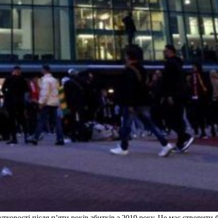
овості після п’яти років збитків з 2019 року. Це має створити 