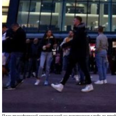
План трансформації спрямований на повернення клубу до прибутк