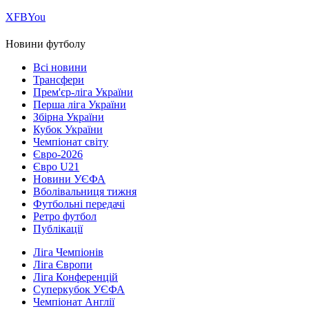
Х
FB
You
Новини футболу
Всі новини
Трансфери
Прем'єр-ліга України
Перша ліга України
Збірна України
Кубок України
Чемпіонат світу
Євро-2026
Євро U21
Новини УЄФА
Вболівальниця тижня
Футбольні передачі
Ретро футбол
Публікації
Ліга Чемпіонів
Ліга Європи
Ліга Конференцій
Суперкубок УЄФА
Чемпіонат Англії