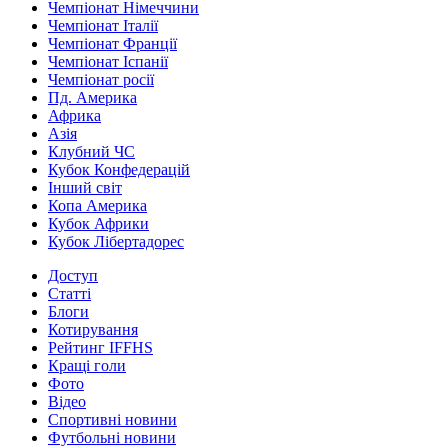
Чемпіонат Німеччини
Чемпіонат Італії
Чемпіонат Франції
Чемпіонат Іспанії
Чемпіонат росії
Пд. Америка
Африка
Азія
Клубний ЧС
Кубок Конфедерацій
Інший світ
Копа Америка
Кубок Африки
Кубок Лібертадорес
Доступ
Статті
Блоги
Котирування
Рейтинг IFFHS
Кращі голи
Фото
Відео
Спортивні новини
Футбольні новини