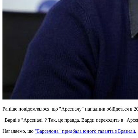
Раніше повідомлялося, що "Арсеналу" нападник обійдеться в 20
"Варді в "Арсеналі"? Так, це правда, Варди переходить в "Арсена
Нагадаємо, що
"Барселона" придбала юного таланта з Бразилії.