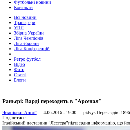
Футбольні новини
Контакти
Всі новини
Трансфери
УПЛ
Збірна України
Ліга Чемпіонів
Ліга Європи
Ліга Конференцій
Ретро футбол
Відео
Фото
Статті
Блоги
Раньєрі: Варді переходить в "Арсенал"
Чемпіонат Англії
— 4.06.2016 - 19:00 —
pidvys
Переглядів: 1896
Поділитись:
Італійський наставник "Лестера"підтвердив інформацію, що йо