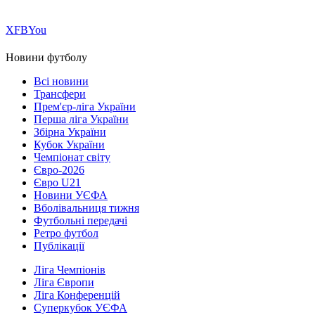
Х
FB
You
Новини футболу
Всі новини
Трансфери
Прем'єр-ліга України
Перша ліга України
Збірна України
Кубок України
Чемпіонат світу
Євро-2026
Євро U21
Новини УЄФА
Вболівальниця тижня
Футбольні передачі
Ретро футбол
Публікації
Ліга Чемпіонів
Ліга Європи
Ліга Конференцій
Суперкубок УЄФА