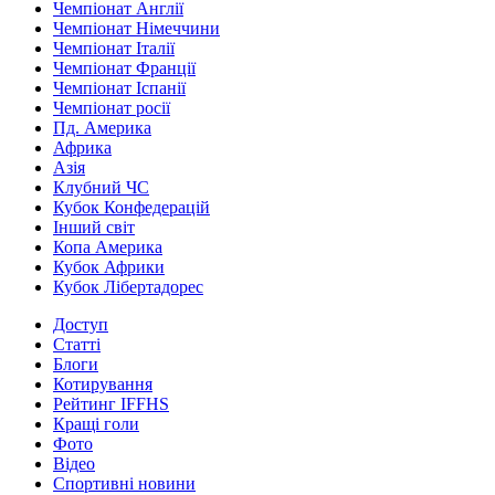
Чемпіонат Англії
Чемпіонат Німеччини
Чемпіонат Італії
Чемпіонат Франції
Чемпіонат Іспанії
Чемпіонат росії
Пд. Америка
Африка
Азія
Клубний ЧС
Кубок Конфедерацій
Інший світ
Копа Америка
Кубок Африки
Кубок Лібертадорес
Доступ
Статті
Блоги
Котирування
Рейтинг IFFHS
Кращі голи
Фото
Відео
Спортивні новини