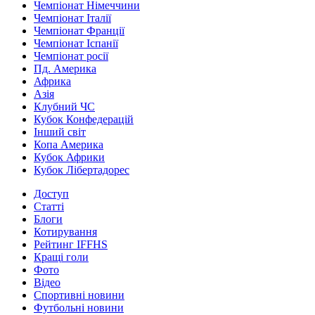
Чемпіонат Німеччини
Чемпіонат Італії
Чемпіонат Франції
Чемпіонат Іспанії
Чемпіонат росії
Пд. Америка
Африка
Азія
Клубний ЧС
Кубок Конфедерацій
Інший світ
Копа Америка
Кубок Африки
Кубок Лібертадорес
Доступ
Статті
Блоги
Котирування
Рейтинг IFFHS
Кращі голи
Фото
Відео
Спортивні новини
Футбольні новини