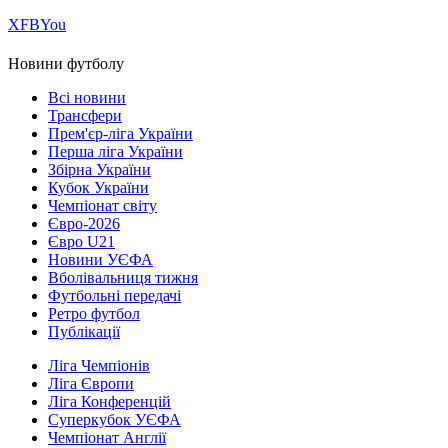
Х
FB
You
Новини футболу
Всі новини
Трансфери
Прем'єр-ліга України
Перша ліга України
Збірна України
Кубок України
Чемпіонат світу
Євро-2026
Євро U21
Новини УЄФА
Вболівальниця тижня
Футбольні передачі
Ретро футбол
Публікації
Ліга Чемпіонів
Ліга Європи
Ліга Конференцій
Суперкубок УЄФА
Чемпіонат Англії