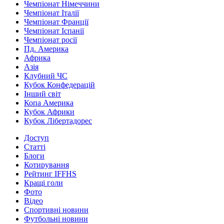
Чемпіонат Німеччини
Чемпіонат Італії
Чемпіонат Франції
Чемпіонат Іспанії
Чемпіонат росії
Пд. Америка
Африка
Азія
Клубний ЧС
Кубок Конфедерацій
Інший світ
Копа Америка
Кубок Африки
Кубок Лібертадорес
Доступ
Статті
Блоги
Котирування
Рейтинг IFFHS
Кращі голи
Фото
Відео
Спортивні новини
Футбольні новини