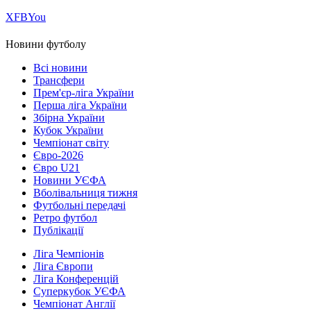
Х
FB
You
Новини футболу
Всі новини
Трансфери
Прем'єр-ліга України
Перша ліга України
Збірна України
Кубок України
Чемпіонат світу
Євро-2026
Євро U21
Новини УЄФА
Вболівальниця тижня
Футбольні передачі
Ретро футбол
Публікації
Ліга Чемпіонів
Ліга Європи
Ліга Конференцій
Суперкубок УЄФА
Чемпіонат Англії