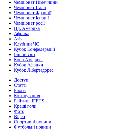
Чемпіонат Німеччини
Чемпіонат Італії
Чемпіонат Франції
Чемпіонат Іспанії
Чемпіонат росії
Пд. Америка
Африка
Азія
Клубний ЧС
Кубок Конфедерацій
Інший світ
Копа Америка
Кубок Африки
Кубок Лібертадорес
Доступ
Статті
Блоги
Котирування
Рейтинг IFFHS
Кращі голи
Фото
Відео
Спортивні новини
Футбольні новини