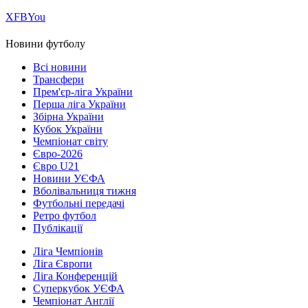
Х
FB
You
Новини футболу
Всі новини
Трансфери
Прем'єр-ліга України
Перша ліга України
Збірна України
Кубок України
Чемпіонат світу
Євро-2026
Євро U21
Новини УЄФА
Вболівальниця тижня
Футбольні передачі
Ретро футбол
Публікації
Ліга Чемпіонів
Ліга Європи
Ліга Конференцій
Суперкубок УЄФА
Чемпіонат Англії