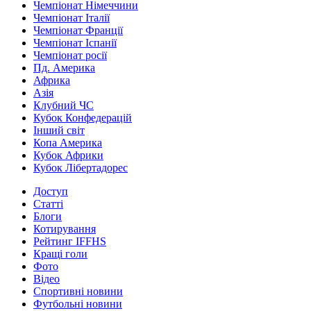
Чемпіонат Німеччини
Чемпіонат Італії
Чемпіонат Франції
Чемпіонат Іспанії
Чемпіонат росії
Пд. Америка
Африка
Азія
Клубний ЧС
Кубок Конфедерацій
Інший світ
Копа Америка
Кубок Африки
Кубок Лібертадорес
Доступ
Статті
Блоги
Котирування
Рейтинг IFFHS
Кращі голи
Фото
Відео
Спортивні новини
Футбольні новини