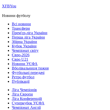
Х
FB
You
Новини футболу
Всі новини
Трансфери
Прем'єр-ліга України
Перша ліга України
Збірна України
Кубок України
Чемпіонат світу
Євро-2026
Євро U21
Новини УЄФА
Вболівальниця тижня
Футбольні передачі
Ретро футбол
Публікації
Ліга Чемпіонів
Ліга Європи
Ліга Конференцій
Суперкубок УЄФА
Чемпіонат Англії