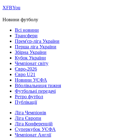
Х
FB
You
Новини футболу
Всі новини
Трансфери
Прем'єр-ліга України
Перша ліга України
Збірна України
Кубок України
Чемпіонат світу
Євро-2026
Євро U21
Новини УЄФА
Вболівальниця тижня
Футбольні передачі
Ретро футбол
Публікації
Ліга Чемпіонів
Ліга Європи
Ліга Конференцій
Суперкубок УЄФА
Чемпіонат Англії