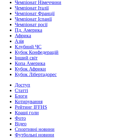
Чемпіонат Німеччини
Чемпіонат Італії
Чемпіонат Франції
Чемпіонат Іспанії
Чемпіонат росії
Пд. Америка
Африка
Азія
Клубний ЧС
Кубок Конфедерацій
Інший світ
Копа Америка
Кубок Африки
Кубок Лібертадорес
Доступ
Статті
Блоги
Котирування
Рейтинг IFFHS
Кращі голи
Фото
Відео
Спортивні новини
Футбольні новини