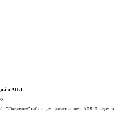
щий в АПЛ
78
н" з "Ліверпулем" найкращим протистоянням в АПЛ. Повідомляє 