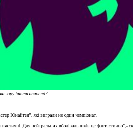
ки зору інтенсивності?
стер Юнайтед", які виграли не один чемпіонат.
 фантастичні. Для нейтральних вболівальників це фантастично",- с