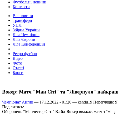
Футбольні новини
Контакти
Всі новини
Трансфери
УПЛ
Збірна України
Ліга Чемпіонів
Ліга Європи
Ліга Конференцій
Ретро футбол
Відео
Фото
Статті
Блоги
Вокер: Матч "Ман Сіті" та "Ліверпуля" найкра
Чемпіонат Англії
— 17.12.2022 - 01:20 —
kendu19
Переглядів: 9
Поділитись:
Оборонець "Манчестер Сіті"
Кайл Вокер
вважає, матч з "міща