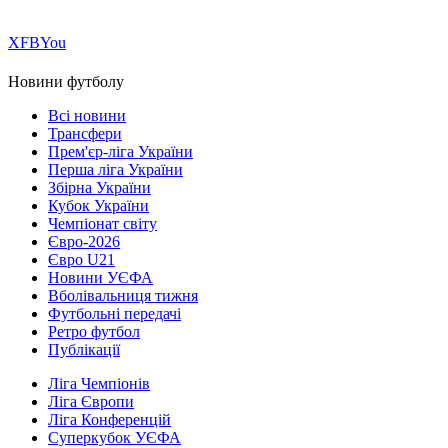
Х
FB
You
Новини футболу
Всі новини
Трансфери
Прем'єр-ліга України
Перша ліга України
Збірна України
Кубок України
Чемпіонат світу
Євро-2026
Євро U21
Новини УЄФА
Вболівальниця тижня
Футбольні передачі
Ретро футбол
Публікації
Ліга Чемпіонів
Ліга Європи
Ліга Конференцій
Суперкубок УЄФА