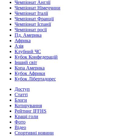
Чемпіонат Англії
Чемпіонат Німеччини
Чемпіонат Італії
Чемпіонат Франції
Чемпіонат Іспанії
Чемпіонат росії
Пд. Америка
Африка
Азія
Клубний ЧС
Кубок Конфедерацій
Інший світ
Копа Америка
Кубок Африки
Кубок Лібертадорес
Доступ
Статті
Блоги
Котирування
Рейтинг IFFHS
Кращі голи
Фото
Відео
Спортивні новини