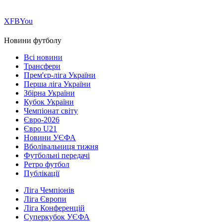
Х
FB
You
Новини футболу
Всі новини
Трансфери
Прем'єр-ліга України
Перша ліга України
Збірна України
Кубок України
Чемпіонат світу
Євро-2026
Євро U21
Новини УЄФА
Вболівальниця тижня
Футбольні передачі
Ретро футбол
Публікації
Ліга Чемпіонів
Ліга Європи
Ліга Конференцій
Суперкубок УЄФА