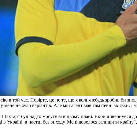
ю в той час. Повірте, це не те, що я коли-небудь зробив би знову
 у мене не було варіантів. Але мій агент мав там певні зв’язки, 
"Шахтар" був надто могутнім в цьому плані. Якби я звернувся до
 в Україні, в пастці без виходу. Мені довелося залишити країну",