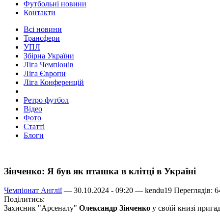
Футбольні новини
Контакти
Всі новини
Трансфери
УПЛ
Збірна України
Ліга Чемпіонів
Ліга Європи
Ліга Конференцій
Ретро футбол
Відео
Фото
Статті
Блоги
Зінченко: Я був як пташка в клітці в Україні
Чемпіонат Англії
— 30.10.2024 - 09:20 —
kendu19
Переглядів: 6
Поділитись:
Захисник "Арсеналу"
Олександр Зінченко
у своїй книзі прига