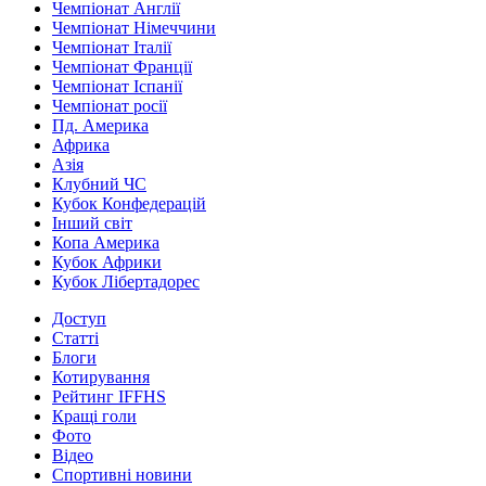
Чемпіонат Англії
Чемпіонат Німеччини
Чемпіонат Італії
Чемпіонат Франції
Чемпіонат Іспанії
Чемпіонат росії
Пд. Америка
Африка
Азія
Клубний ЧС
Кубок Конфедерацій
Інший світ
Копа Америка
Кубок Африки
Кубок Лібертадорес
Доступ
Статті
Блоги
Котирування
Рейтинг IFFHS
Кращі голи
Фото
Відео
Спортивні новини