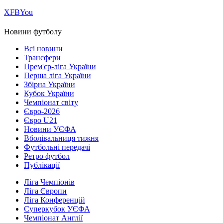
Х
FB
You
Новини футболу
Всі новини
Трансфери
Прем'єр-ліга України
Перша ліга України
Збірна України
Кубок України
Чемпіонат світу
Євро-2026
Євро U21
Новини УЄФА
Вболівальниця тижня
Футбольні передачі
Ретро футбол
Публікації
Ліга Чемпіонів
Ліга Європи
Ліга Конференцій
Суперкубок УЄФА
Чемпіонат Англії