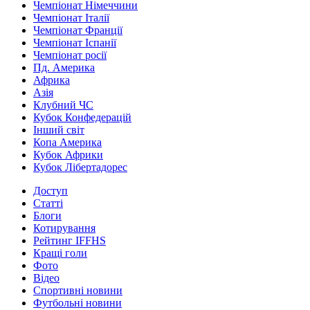
Чемпіонат Німеччини
Чемпіонат Італії
Чемпіонат Франції
Чемпіонат Іспанії
Чемпіонат росії
Пд. Америка
Африка
Азія
Клубний ЧС
Кубок Конфедерацій
Інший світ
Копа Америка
Кубок Африки
Кубок Лібертадорес
Доступ
Статті
Блоги
Котирування
Рейтинг IFFHS
Кращі голи
Фото
Відео
Спортивні новини
Футбольні новини