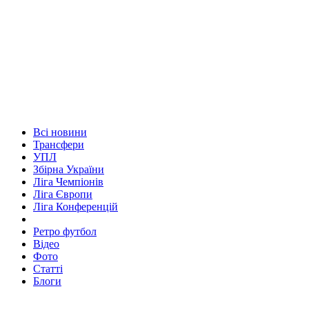
Всі новини
Трансфери
УПЛ
Збірна України
Ліга Чемпіонів
Ліга Європи
Ліга Конференцій
Ретро футбол
Відео
Фото
Статті
Блоги