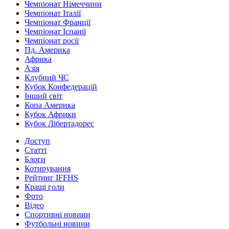
Чемпіонат Німеччини
Чемпіонат Італії
Чемпіонат Франції
Чемпіонат Іспанії
Чемпіонат росії
Пд. Америка
Африка
Азія
Клубний ЧС
Кубок Конфедерацій
Інший світ
Копа Америка
Кубок Африки
Кубок Лібертадорес
Доступ
Статті
Блоги
Котирування
Рейтинг IFFHS
Кращі голи
Фото
Відео
Спортивні новини
Футбольні новини