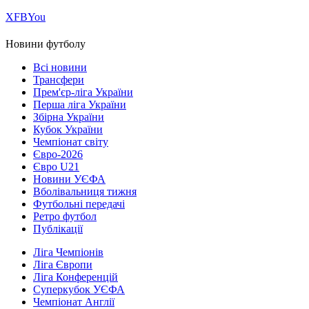
Х
FB
You
Новини футболу
Всі новини
Трансфери
Прем'єр-ліга України
Перша ліга України
Збірна України
Кубок України
Чемпіонат світу
Євро-2026
Євро U21
Новини УЄФА
Вболівальниця тижня
Футбольні передачі
Ретро футбол
Публікації
Ліга Чемпіонів
Ліга Європи
Ліга Конференцій
Суперкубок УЄФА
Чемпіонат Англії