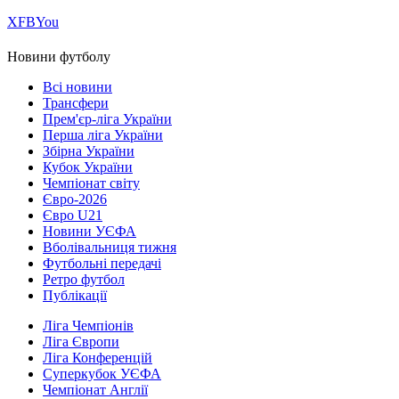
Х
FB
You
Новини футболу
Всі новини
Трансфери
Прем'єр-ліга України
Перша ліга України
Збірна України
Кубок України
Чемпіонат світу
Євро-2026
Євро U21
Новини УЄФА
Вболівальниця тижня
Футбольні передачі
Ретро футбол
Публікації
Ліга Чемпіонів
Ліга Європи
Ліга Конференцій
Суперкубок УЄФА
Чемпіонат Англії