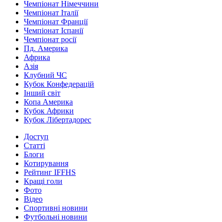
Чемпіонат Німеччини
Чемпіонат Італії
Чемпіонат Франції
Чемпіонат Іспанії
Чемпіонат росії
Пд. Америка
Африка
Азія
Клубний ЧС
Кубок Конфедерацій
Інший світ
Копа Америка
Кубок Африки
Кубок Лібертадорес
Доступ
Статті
Блоги
Котирування
Рейтинг IFFHS
Кращі голи
Фото
Відео
Спортивні новини
Футбольні новини