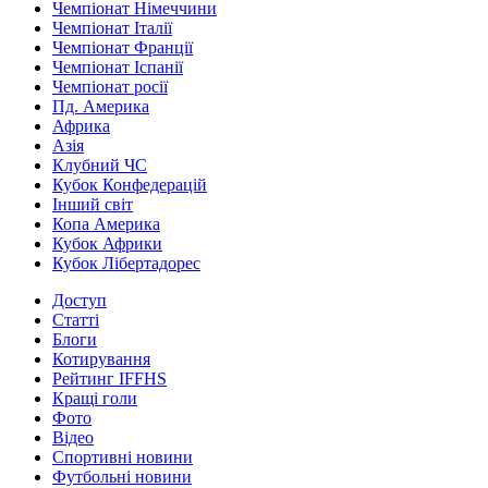
Чемпіонат Німеччини
Чемпіонат Італії
Чемпіонат Франції
Чемпіонат Іспанії
Чемпіонат росії
Пд. Америка
Африка
Азія
Клубний ЧС
Кубок Конфедерацій
Інший світ
Копа Америка
Кубок Африки
Кубок Лібертадорес
Доступ
Статті
Блоги
Котирування
Рейтинг IFFHS
Кращі голи
Фото
Відео
Спортивні новини
Футбольні новини