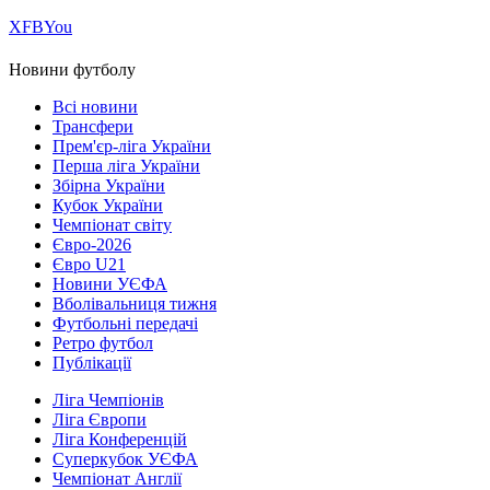
Х
FB
You
Новини футболу
Всі новини
Трансфери
Прем'єр-ліга України
Перша ліга України
Збірна України
Кубок України
Чемпіонат світу
Євро-2026
Євро U21
Новини УЄФА
Вболівальниця тижня
Футбольні передачі
Ретро футбол
Публікації
Ліга Чемпіонів
Ліга Європи
Ліга Конференцій
Суперкубок УЄФА
Чемпіонат Англії