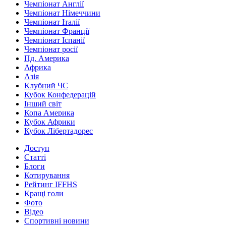
Чемпіонат Англії
Чемпіонат Німеччини
Чемпіонат Італії
Чемпіонат Франції
Чемпіонат Іспанії
Чемпіонат росії
Пд. Америка
Африка
Азія
Клубний ЧС
Кубок Конфедерацій
Інший світ
Копа Америка
Кубок Африки
Кубок Лібертадорес
Доступ
Статті
Блоги
Котирування
Рейтинг IFFHS
Кращі голи
Фото
Відео
Спортивні новини