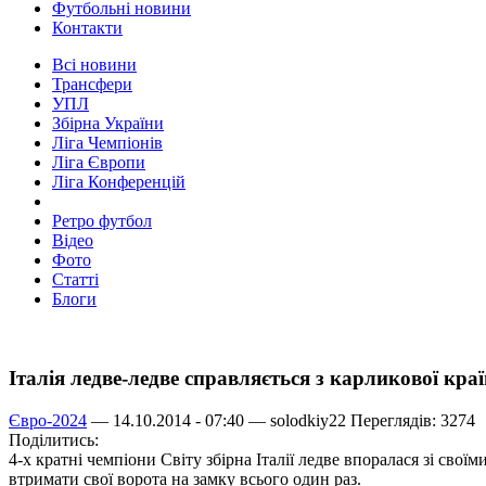
Футбольні новини
Контакти
Всі новини
Трансфери
УПЛ
Збірна України
Ліга Чемпіонів
Ліга Європи
Ліга Конференцій
Ретро футбол
Відео
Фото
Статті
Блоги
Італія ледве-ледве справляється з карликової кр
Євро-2024
— 14.10.2014 - 07:40 —
solodkiy22
Переглядів: 3274
Поділитись:
4-х кратні чемпіони Світу збірна Італії ледве впоралася зі свої
втримати свої ворота на замку всього один раз.