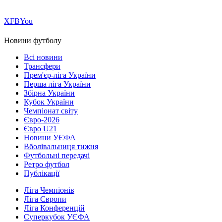
Х
FB
You
Новини футболу
Всі новини
Трансфери
Прем'єр-ліга України
Перша ліга України
Збірна України
Кубок України
Чемпіонат світу
Євро-2026
Євро U21
Новини УЄФА
Вболівальниця тижня
Футбольні передачі
Ретро футбол
Публікації
Ліга Чемпіонів
Ліга Європи
Ліга Конференцій
Суперкубок УЄФА