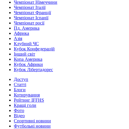
Чемпіонат Німеччини
Чемпіонат Італії
Чемпіонат Франції
Чемпіонат Іспанії
Чемпіонат росії
Пд. Америка
Африка
Азія
Клубний ЧС
Кубок Конфедерацій
Інший світ
Копа Америка
Кубок Африки
Кубок Лібертадорес
Доступ
Статті
Блоги
Котирування
Рейтинг IFFHS
Кращі голи
Фото
Відео
Спортивні новини
Футбольні новини