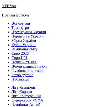
Х
FB
You
Новини футболу
Всі новини
Трансфери
Прем'єр-ліга України
Перша ліга України
Збірна України
Кубок України
Чемпіонат світу
Євро-2026
Євро U21
Новини УЄФА
Вболівальниця тижня
Футбольні передачі
Ретро футбол
Публікації
Ліга Чемпіонів
Ліга Європи
Ліга Конференцій
Суперкубок УЄФА
Чемпіонат Англії