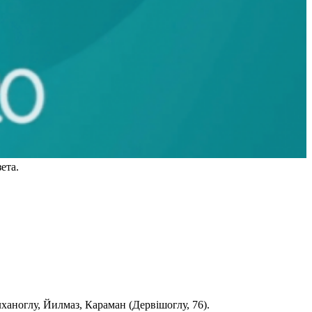
ета.
ханоглу, Йилмаз, Караман (Дервішоглу, 76).