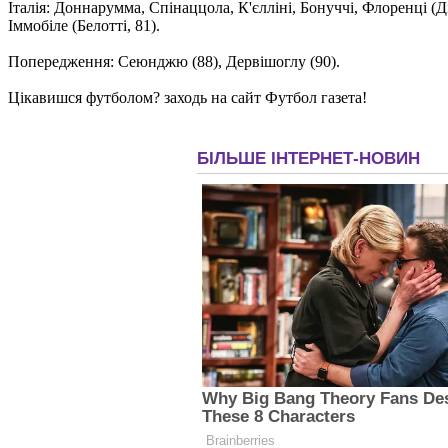
Італія: Доннарумма, Спінаццола, К'єлліні, Бонуччі, Флоренці (Ді
Іммобіле (Белотті, 81).
Попередження: Сеюнджю (88), Дервішоглу (90).
Цікавишся футболом? заходь на сайт Футбол газета!