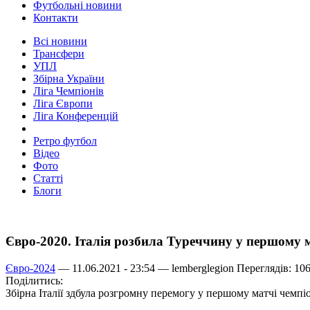
Футбольні новини
Контакти
Всі новини
Трансфери
УПЛ
Збірна України
Ліга Чемпіонів
Ліга Європи
Ліга Конференцій
Ретро футбол
Відео
Фото
Статті
Блоги
Євро-2020. Італія розбила Туреччину у першому м
Євро-2024
— 11.06.2021 - 23:54 —
lemberglegion
Переглядів: 10
Поділитись:
Збірна Італії здбула розгромну перемогу у першому матчі чемп