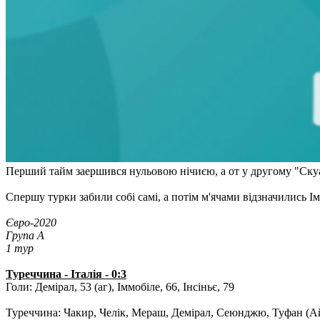
Перший тайм заершився нульовою нічиєю, а от у другому "Скуа
Спершу турки забили собі самі, а потім м'ячами відзначились Ім
Євро-2020
Група А
1 тур
Туреччина - Італія - 0:3
Голи: Демірал, 53 (аг), Іммобіле, 66, Інсіньє, 79
Туреччина: Чакир, Челік, Мераш, Демірал, Сеюнджю, Туфан (Айх