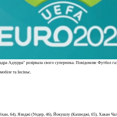
дра Адзурра" розірвала свого суперника. Повідомляє Футбол газ
мобіле та Інсіньє.
ан, 64), Язиджі (Ундер, 46), Йокушлу (Кахведжі, 65), Хакан Чал