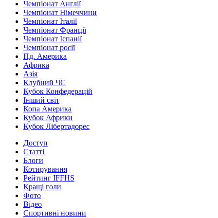
Чемпіонат Англії
Чемпіонат Німеччини
Чемпіонат Італії
Чемпіонат Франції
Чемпіонат Іспанії
Чемпіонат росії
Пд. Америка
Африка
Азія
Клубний ЧС
Кубок Конфедерацій
Інший світ
Копа Америка
Кубок Африки
Кубок Лібертадорес
Доступ
Статті
Блоги
Котирування
Рейтинг IFFHS
Кращі голи
Фото
Відео
Спортивні новини