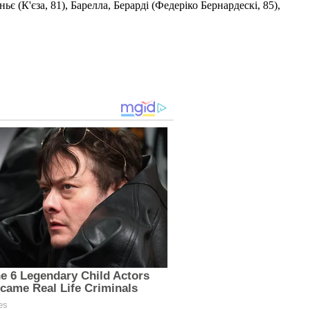
є (К'єза, 81), Барелла, Берарді (Федеріко Бернардескі, 85),