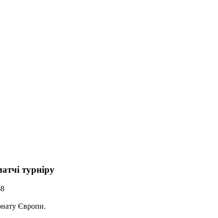
атчі турніру
68
іонату Європи.