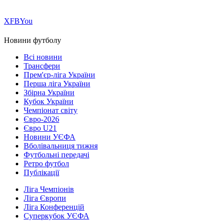
Х
FB
You
Новини футболу
Всі новини
Трансфери
Прем'єр-ліга України
Перша ліга України
Збірна України
Кубок України
Чемпіонат світу
Євро-2026
Євро U21
Новини УЄФА
Вболівальниця тижня
Футбольні передачі
Ретро футбол
Публікації
Ліга Чемпіонів
Ліга Європи
Ліга Конференцій
Суперкубок УЄФА