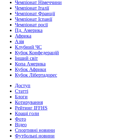
Чемпіонат Німеччини
Чемпіонат Італії
Чемпіонат Франції
Чемпіонат Іспанії
Чемпіонат росії
Пд. Америка
Африка
Азія
Клубний ЧС
Кубок Конфедерацій
Інший світ
Копа Америка
Кубок Африки
Кубок Лібертадорес
Доступ
Статті
Блоги
Котирування
Рейтинг IFFHS
Кращі голи
Фото
Відео
Спортивні новини
Футбольні новини