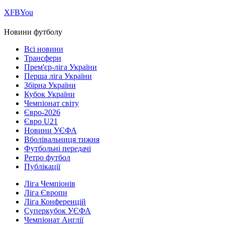
Х
FB
You
Новини футболу
Всі новини
Трансфери
Прем'єр-ліга України
Перша ліга України
Збірна України
Кубок України
Чемпіонат світу
Євро-2026
Євро U21
Новини УЄФА
Вболівальниця тижня
Футбольні передачі
Ретро футбол
Публікації
Ліга Чемпіонів
Ліга Європи
Ліга Конференцій
Суперкубок УЄФА
Чемпіонат Англії