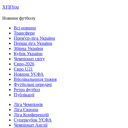
Х
FB
You
Новини футболу
Всі новини
Трансфери
Прем'єр-ліга України
Перша ліга України
Збірна України
Кубок України
Чемпіонат світу
Євро-2026
Євро U21
Новини УЄФА
Вболівальниця тижня
Футбольні передачі
Ретро футбол
Публікації
Ліга Чемпіонів
Ліга Європи
Ліга Конференцій
Суперкубок УЄФА
Чемпіонат Англії