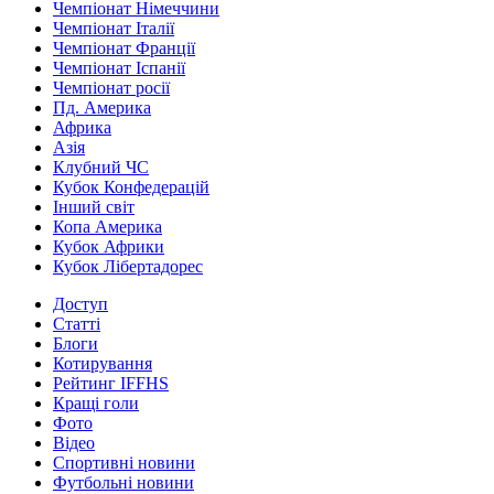
Чемпіонат Німеччини
Чемпіонат Італії
Чемпіонат Франції
Чемпіонат Іспанії
Чемпіонат росії
Пд. Америка
Африка
Азія
Клубний ЧС
Кубок Конфедерацій
Інший світ
Копа Америка
Кубок Африки
Кубок Лібертадорес
Доступ
Статті
Блоги
Котирування
Рейтинг IFFHS
Кращі голи
Фото
Відео
Спортивні новини
Футбольні новини