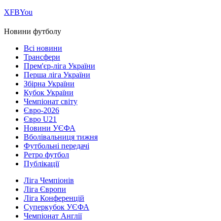
Х
FB
You
Новини футболу
Всі новини
Трансфери
Прем'єр-ліга України
Перша ліга України
Збірна України
Кубок України
Чемпіонат світу
Євро-2026
Євро U21
Новини УЄФА
Вболівальниця тижня
Футбольні передачі
Ретро футбол
Публікації
Ліга Чемпіонів
Ліга Європи
Ліга Конференцій
Суперкубок УЄФА
Чемпіонат Англії