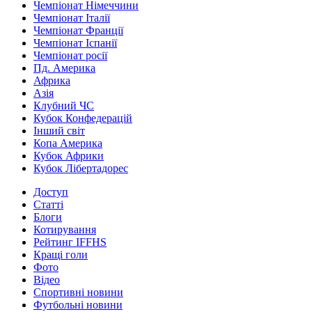
Чемпіонат Німеччини
Чемпіонат Італії
Чемпіонат Франції
Чемпіонат Іспанії
Чемпіонат росії
Пд. Америка
Африка
Азія
Клубний ЧС
Кубок Конфедерацій
Інший світ
Копа Америка
Кубок Африки
Кубок Лібертадорес
Доступ
Статті
Блоги
Котирування
Рейтинг IFFHS
Кращі голи
Фото
Відео
Спортивні новини
Футбольні новини