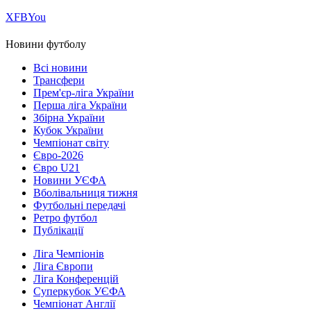
Х
FB
You
Новини футболу
Всі новини
Трансфери
Прем'єр-ліга України
Перша ліга України
Збірна України
Кубок України
Чемпіонат світу
Євро-2026
Євро U21
Новини УЄФА
Вболівальниця тижня
Футбольні передачі
Ретро футбол
Публікації
Ліга Чемпіонів
Ліга Європи
Ліга Конференцій
Суперкубок УЄФА
Чемпіонат Англії