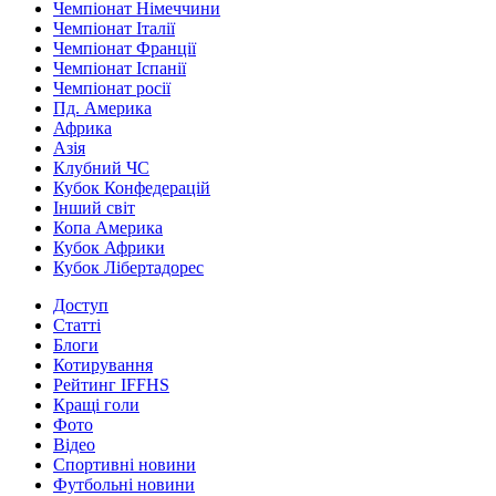
Чемпіонат Німеччини
Чемпіонат Італії
Чемпіонат Франції
Чемпіонат Іспанії
Чемпіонат росії
Пд. Америка
Африка
Азія
Клубний ЧС
Кубок Конфедерацій
Інший світ
Копа Америка
Кубок Африки
Кубок Лібертадорес
Доступ
Статті
Блоги
Котирування
Рейтинг IFFHS
Кращі голи
Фото
Відео
Спортивні новини
Футбольні новини