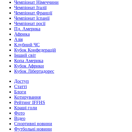
Чемпіонат Німеччини
Чемпіонат Італії
Чемпіонат Франції
Чемпіонат Іспанії
Чемпіонат росії
Пд. Америка
Африка
Азія
Клубний ЧС
Кубок Конфедерацій
Інший світ
Копа Америка
Кубок Африки
Кубок Лібертадорес
Доступ
Статті
Блоги
Котирування
Рейтинг IFFHS
Кращі голи
Фото
Відео
Спортивні новини
Футбольні новини