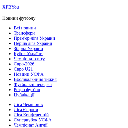
Х
FB
You
Новини футболу
Всі новини
Трансфери
Прем'єр-ліга України
Перша ліга України
Збірна України
Кубок України
Чемпіонат світу
Євро-2026
Євро U21
Новини УЄФА
Вболівальниця тижня
Футбольні передачі
Ретро футбол
Публікації
Ліга Чемпіонів
Ліга Європи
Ліга Конференцій
Суперкубок УЄФА
Чемпіонат Англії