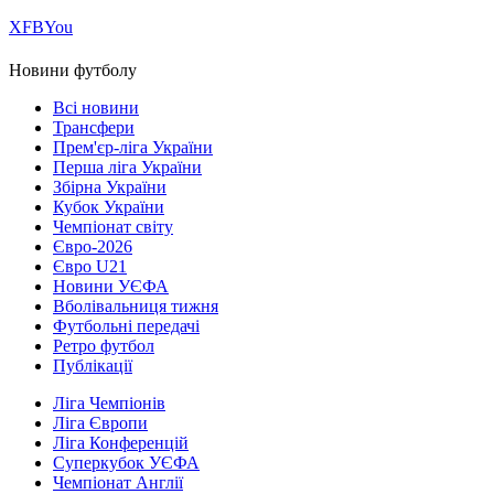
Х
FB
You
Новини футболу
Всі новини
Трансфери
Прем'єр-ліга України
Перша ліга України
Збірна України
Кубок України
Чемпіонат світу
Євро-2026
Євро U21
Новини УЄФА
Вболівальниця тижня
Футбольні передачі
Ретро футбол
Публікації
Ліга Чемпіонів
Ліга Європи
Ліга Конференцій
Суперкубок УЄФА
Чемпіонат Англії