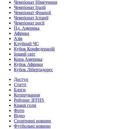
Чемпіонат Німеччини
Чемпіонат Італії
Чемпіонат Франції
Чемпіонат Іспанії
Чемпіонат росії
Пд. Америка
Африка
Азія
Клубний ЧС
Кубок Конфедерацій
Інший світ
Копа Америка
Кубок Африки
Кубок Лібертадорес
Доступ
Статті
Блоги
Котирування
Рейтинг IFFHS
Кращі голи
Фото
Відео
Спортивні новини
Футбольні новини