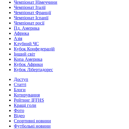
Чемпіонат Німеччини
Чемпіонат Італії
Чемпіонат Франції
Чемпіонат Іспанії
Чемпіонат росії
Пд. Америка
Африка
Азія
Клубний ЧС
Кубок Конфедерацій
Інший світ
Копа Америка
Кубок Африки
Кубок Лібертадорес
Доступ
Статті
Блоги
Котирування
Рейтинг IFFHS
Кращі голи
Фото
Відео
Спортивні новини
Футбольні новини