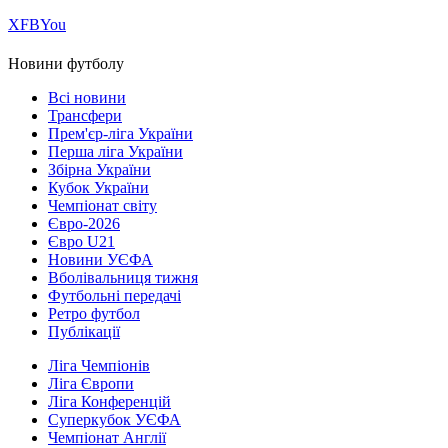
Х
FB
You
Новини футболу
Всі новини
Трансфери
Прем'єр-ліга України
Перша ліга України
Збірна України
Кубок України
Чемпіонат світу
Євро-2026
Євро U21
Новини УЄФА
Вболівальниця тижня
Футбольні передачі
Ретро футбол
Публікації
Ліга Чемпіонів
Ліга Європи
Ліга Конференцій
Суперкубок УЄФА
Чемпіонат Англії