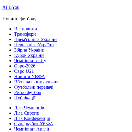
Х
FB
You
Новини футболу
Всі новини
Трансфери
Прем'єр-ліга України
Перша ліга України
Збірна України
Кубок України
Чемпіонат світу
Євро-2026
Євро U21
Новини УЄФА
Вболівальниця тижня
Футбольні передачі
Ретро футбол
Публікації
Ліга Чемпіонів
Ліга Європи
Ліга Конференцій
Суперкубок УЄФА
Чемпіонат Англії