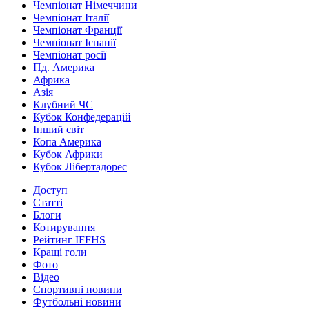
Чемпіонат Німеччини
Чемпіонат Італії
Чемпіонат Франції
Чемпіонат Іспанії
Чемпіонат росії
Пд. Америка
Африка
Азія
Клубний ЧС
Кубок Конфедерацій
Інший світ
Копа Америка
Кубок Африки
Кубок Лібертадорес
Доступ
Статті
Блоги
Котирування
Рейтинг IFFHS
Кращі голи
Фото
Відео
Спортивні новини
Футбольні новини