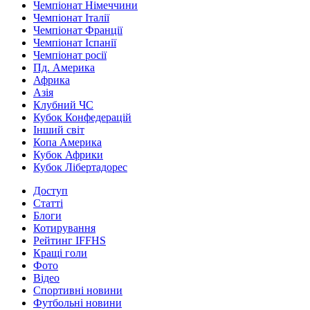
Чемпіонат Німеччини
Чемпіонат Італії
Чемпіонат Франції
Чемпіонат Іспанії
Чемпіонат росії
Пд. Америка
Африка
Азія
Клубний ЧС
Кубок Конфедерацій
Інший світ
Копа Америка
Кубок Африки
Кубок Лібертадорес
Доступ
Статті
Блоги
Котирування
Рейтинг IFFHS
Кращі голи
Фото
Відео
Спортивні новини
Футбольні новини