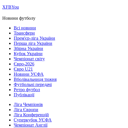
Х
FB
You
Новини футболу
Всі новини
Трансфери
Прем'єр-ліга України
Перша ліга України
Збірна України
Кубок України
Чемпіонат світу
Євро-2026
Євро U21
Новини УЄФА
Вболівальниця тижня
Футбольні передачі
Ретро футбол
Публікації
Ліга Чемпіонів
Ліга Європи
Ліга Конференцій
Суперкубок УЄФА
Чемпіонат Англії