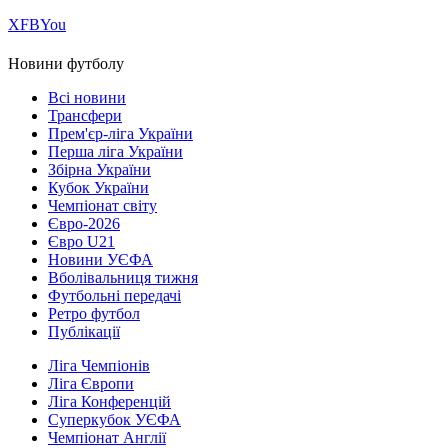
Х
FB
You
Новини футболу
Всі новини
Трансфери
Прем'єр-ліга України
Перша ліга України
Збірна України
Кубок України
Чемпіонат світу
Євро-2026
Євро U21
Новини УЄФА
Вболівальниця тижня
Футбольні передачі
Ретро футбол
Публікації
Ліга Чемпіонів
Ліга Європи
Ліга Конференцій
Суперкубок УЄФА
Чемпіонат Англії