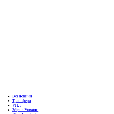
Всі новини
Трансфери
УПЛ
Збірна України