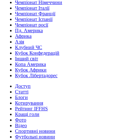
Чемпіонат Німеччини
Чемпіонат Італії
Чемпіонат Франції
Чемпіонат Іспанії
Чемпіонат росії
Пд. Америка
Африка
Азія
Клубний ЧС
Кубок Конфедерацій
Інший світ
Копа Америка
Кубок Африки
Кубок Лібертадорес
Доступ
Статті
Блоги
Котирування
Рейтинг IFFHS
Кращі голи
Фото
Відео
Спортивні новини
Футбольні новини