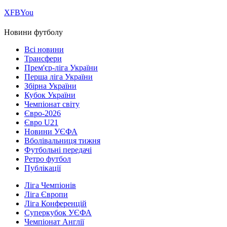
Х
FB
You
Новини футболу
Всі новини
Трансфери
Прем'єр-ліга України
Перша ліга України
Збірна України
Кубок України
Чемпіонат світу
Євро-2026
Євро U21
Новини УЄФА
Вболівальниця тижня
Футбольні передачі
Ретро футбол
Публікації
Ліга Чемпіонів
Ліга Європи
Ліга Конференцій
Суперкубок УЄФА
Чемпіонат Англії