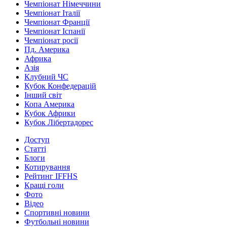
Чемпіонат Німеччини
Чемпіонат Італії
Чемпіонат Франції
Чемпіонат Іспанії
Чемпіонат росії
Пд. Америка
Африка
Азія
Клубний ЧС
Кубок Конфедерацій
Інший світ
Копа Америка
Кубок Африки
Кубок Лібертадорес
Доступ
Статті
Блоги
Котирування
Рейтинг IFFHS
Кращі голи
Фото
Відео
Спортивні новини
Футбольні новини