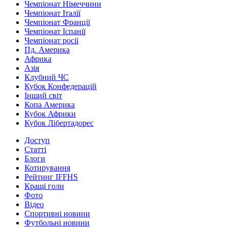
Чемпіонат Німеччини
Чемпіонат Італії
Чемпіонат Франції
Чемпіонат Іспанії
Чемпіонат росії
Пд. Америка
Африка
Азія
Клубний ЧС
Кубок Конфедерацій
Інший світ
Копа Америка
Кубок Африки
Кубок Лібертадорес
Доступ
Статті
Блоги
Котирування
Рейтинг IFFHS
Кращі голи
Фото
Відео
Спортивні новини
Футбольні новини