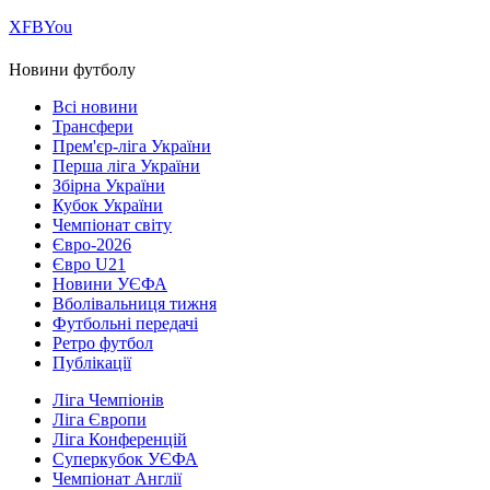
Х
FB
You
Новини футболу
Всі новини
Трансфери
Прем'єр-ліга України
Перша ліга України
Збірна України
Кубок України
Чемпіонат світу
Євро-2026
Євро U21
Новини УЄФА
Вболівальниця тижня
Футбольні передачі
Ретро футбол
Публікації
Ліга Чемпіонів
Ліга Європи
Ліга Конференцій
Суперкубок УЄФА
Чемпіонат Англії