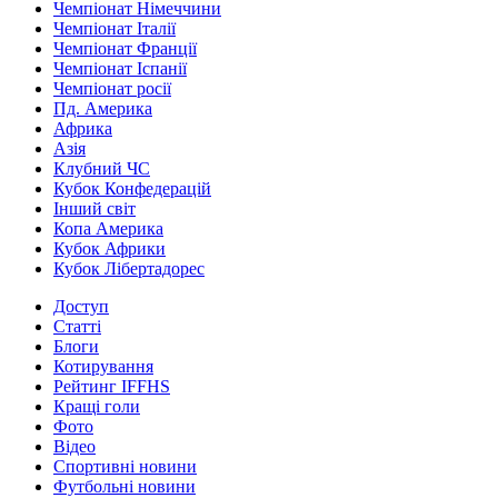
Чемпіонат Німеччини
Чемпіонат Італії
Чемпіонат Франції
Чемпіонат Іспанії
Чемпіонат росії
Пд. Америка
Африка
Азія
Клубний ЧС
Кубок Конфедерацій
Інший світ
Копа Америка
Кубок Африки
Кубок Лібертадорес
Доступ
Статті
Блоги
Котирування
Рейтинг IFFHS
Кращі голи
Фото
Відео
Спортивні новини
Футбольні новини