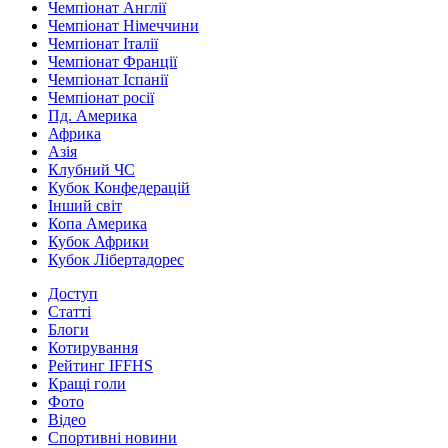
Чемпіонат Англії
Чемпіонат Німеччини
Чемпіонат Італії
Чемпіонат Франції
Чемпіонат Іспанії
Чемпіонат росії
Пд. Америка
Африка
Азія
Клубний ЧС
Кубок Конфедерацій
Інший світ
Копа Америка
Кубок Африки
Кубок Лібертадорес
Доступ
Статті
Блоги
Котирування
Рейтинг IFFHS
Кращі голи
Фото
Відео
Спортивні новини