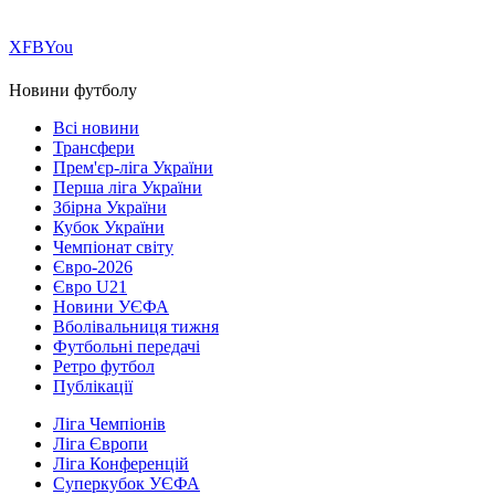
Х
FB
You
Новини футболу
Всі новини
Трансфери
Прем'єр-ліга України
Перша ліга України
Збірна України
Кубок України
Чемпіонат світу
Євро-2026
Євро U21
Новини УЄФА
Вболівальниця тижня
Футбольні передачі
Ретро футбол
Публікації
Ліга Чемпіонів
Ліга Європи
Ліга Конференцій
Суперкубок УЄФА