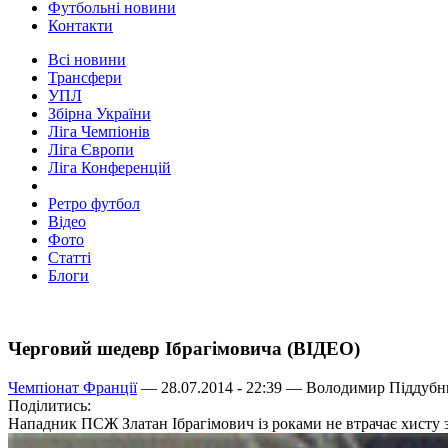
Футбольні новини
Контакти
Всі новини
Трансфери
УПЛ
Збірна України
Ліга Чемпіонів
Ліга Європи
Ліга Конференцій
Ретро футбол
Відео
Фото
Статті
Блоги
Черговий шедевр Ібрагімовича (ВІДЕО)
Чемпіонат Франції
— 28.07.2014 - 22:39 —
Володимир Піддубн
Поділитись:
Нападник ПСЖ Златан Ібрагімович із роками не втрачає хисту з