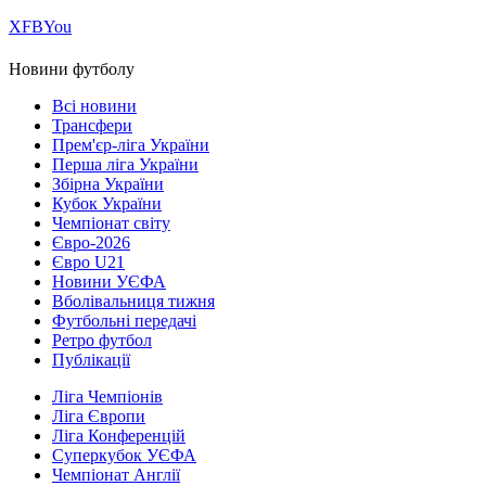
Х
FB
You
Новини футболу
Всі новини
Трансфери
Прем'єр-ліга України
Перша ліга України
Збірна України
Кубок України
Чемпіонат світу
Євро-2026
Євро U21
Новини УЄФА
Вболівальниця тижня
Футбольні передачі
Ретро футбол
Публікації
Ліга Чемпіонів
Ліга Європи
Ліга Конференцій
Суперкубок УЄФА
Чемпіонат Англії