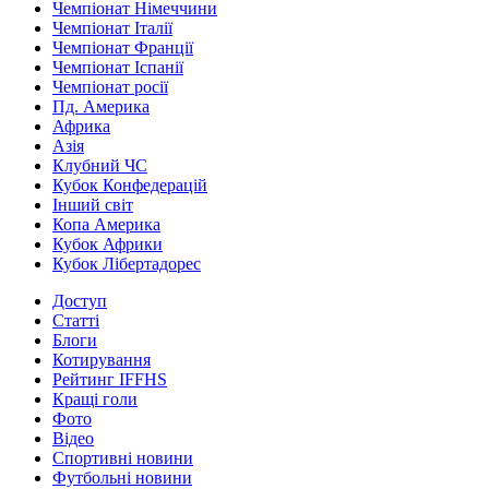
Чемпіонат Німеччини
Чемпіонат Італії
Чемпіонат Франції
Чемпіонат Іспанії
Чемпіонат росії
Пд. Америка
Африка
Азія
Клубний ЧС
Кубок Конфедерацій
Інший світ
Копа Америка
Кубок Африки
Кубок Лібертадорес
Доступ
Статті
Блоги
Котирування
Рейтинг IFFHS
Кращі голи
Фото
Відео
Спортивні новини
Футбольні новини