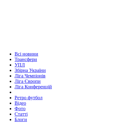
Всі новини
Трансфери
УПЛ
Збірна України
Ліга Чемпіонів
Ліга Європи
Ліга Конференцій
Ретро футбол
Відео
Фото
Статті
Блоги