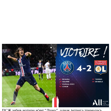
ПСЖ забив чотири м'ячі "Ліону", однак інтрига трималась