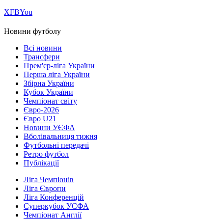
Х
FB
You
Новини футболу
Всі новини
Трансфери
Прем'єр-ліга України
Перша ліга України
Збірна України
Кубок України
Чемпіонат світу
Євро-2026
Євро U21
Новини УЄФА
Вболівальниця тижня
Футбольні передачі
Ретро футбол
Публікації
Ліга Чемпіонів
Ліга Європи
Ліга Конференцій
Суперкубок УЄФА
Чемпіонат Англії