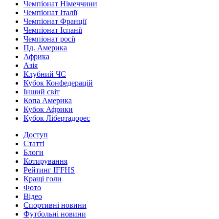
Чемпіонат Німеччини
Чемпіонат Італії
Чемпіонат Франції
Чемпіонат Іспанії
Чемпіонат росії
Пд. Америка
Африка
Азія
Клубний ЧС
Кубок Конфедерацій
Інший світ
Копа Америка
Кубок Африки
Кубок Лібертадорес
Доступ
Статті
Блоги
Котирування
Рейтинг IFFHS
Кращі голи
Фото
Відео
Спортивні новини
Футбольні новини