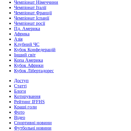
Чемпіонат Німеччини
Чемпіонат Італії
Чемпіонат Франції
Чемпіонат Іспанії
Чемпіонат росії
Пд. Америка
Африка
Азія
Клубний ЧС
Кубок Конфедерацій
Інший світ
Копа Америка
Кубок Африки
Кубок Лібертадорес
Доступ
Статті
Блоги
Котирування
Рейтинг IFFHS
Кращі голи
Фото
Відео
Спортивні новини
Футбольні новини