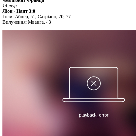
Чемпіонат Франції
14 тур
Ліон - Нант 3:0
Голи: Абнер, 51, Сатріано, 70, 77
Вилучення: Мванга, 43