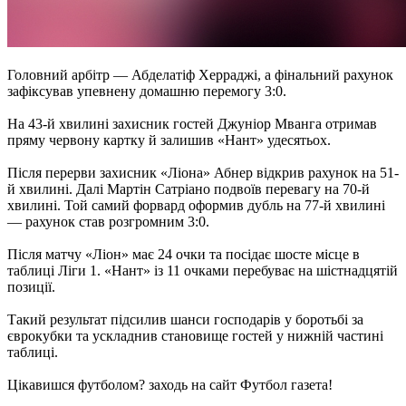
Головний арбітр — Абделатіф Херраджі, а фінальний рахунок
зафіксував упевнену домашню перемогу 3:0.​
На 43-й хвилині захисник гостей Джуніор Мванга отримав
пряму червону картку й залишив «Нант» удесятьох.​
Після перерви захисник «Ліона» Абнер відкрив рахунок на 51-
й хвилині.​ Далі Мартін Сатріано подвоїв перевагу на 70-й
хвилині.​ Той самий форвард оформив дубль на 77-й хвилині
— рахунок став розгромним 3:0.​
Після матчу «Ліон» має 24 очки та посідає шосте місце в
таблиці Ліги 1.​ «Нант» із 11 очками перебуває на шістнадцятій
позиції.​
Такий результат підсилив шанси господарів у боротьбі за
єврокубки та ускладнив становище гостей у нижній частині
таблиці.​
Цікавишся футболом? заходь на сайт Футбол газета!