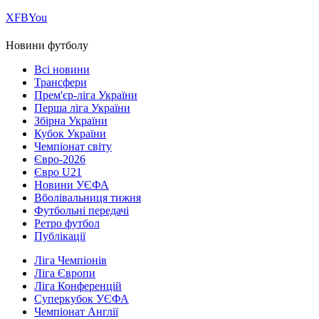
Х
FB
You
Новини футболу
Всі новини
Трансфери
Прем'єр-ліга України
Перша ліга України
Збірна України
Кубок України
Чемпіонат світу
Євро-2026
Євро U21
Новини УЄФА
Вболівальниця тижня
Футбольні передачі
Ретро футбол
Публікації
Ліга Чемпіонів
Ліга Європи
Ліга Конференцій
Суперкубок УЄФА
Чемпіонат Англії