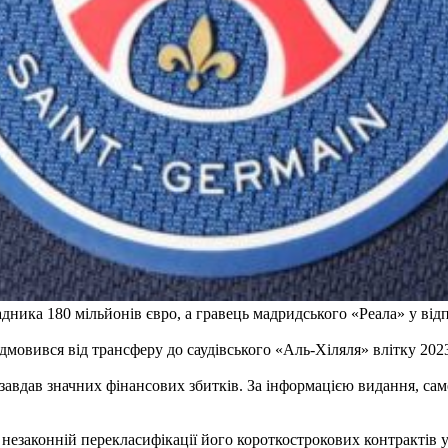
ника 180 мільйонів євро, а гравець мадридського «Реала» у відпо
овився від трансферу до саудівського «Аль-Хіляля» влітку 2023
завдав значних фінансових збитків. За інформацією видання, сам
езаконній перекласифікації його короткострокових контрактів у