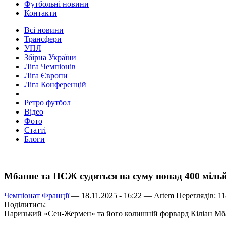
Футбольні новини
Контакти
Всі новини
Трансфери
УПЛ
Збірна України
Ліга Чемпіонів
Ліга Європи
Ліга Конференцій
Ретро футбол
Відео
Фото
Статті
Блоги
Мбаппе та ПСЖ судяться на суму понад 400 мільй
Чемпіонат Франції
— 18.11.2025 - 16:22 —
Artem
Переглядів: 1
Поділитись:
Паризький «Сен-Жермен» та його колишній форвард Кіліан Мба