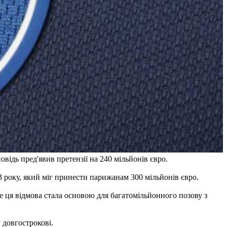
відь пред'явив претензії на 240 мільйонів євро.
 року, який міг принести парижанам 300 мільйонів євро.
е ця відмова стала основою для багатомільйонного позову з
 довгострокові.