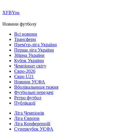
Х
FB
You
Новини футболу
Всі новини
Трансфери
Прем'єр-ліга України
Перша ліга України
Збірна України
Кубок України
Чемпіонат світу
Євро-2026
Євро U21
Новини УЄФА
Вболівальниця тижня
Футбольні передачі
Ретро футбол
Публікації
Ліга Чемпіонів
Ліга Європи
Ліга Конференцій
Суперкубок УЄФА