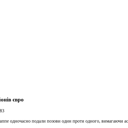
онів євро
183
ппе одночасно подали позови один проти одного, вимагаючи аст