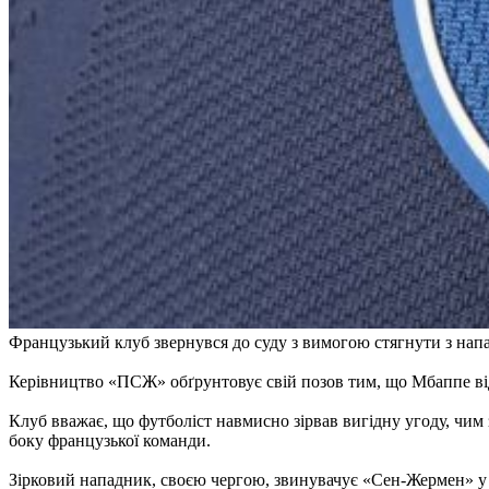
Французький клуб звернувся до суду з вимогою стягнути з напад
Керівництво «ПСЖ» обґрунтовує свій позов тим, що Мбаппе відм
Клуб вважає, що футболіст навмисно зірвав вигідну угоду, чим 
боку французької команди.
Зірковий нападник, своєю чергою, звинувачує «Сен-Жермен» у н