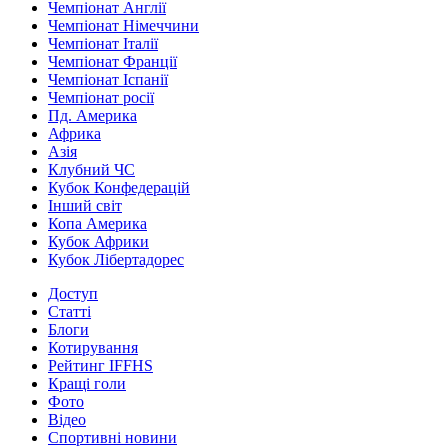
Чемпіонат Англії
Чемпіонат Німеччини
Чемпіонат Італії
Чемпіонат Франції
Чемпіонат Іспанії
Чемпіонат росії
Пд. Америка
Африка
Азія
Клубний ЧС
Кубок Конфедерацій
Інший світ
Копа Америка
Кубок Африки
Кубок Лібертадорес
Доступ
Статті
Блоги
Котирування
Рейтинг IFFHS
Кращі голи
Фото
Відео
Спортивні новини