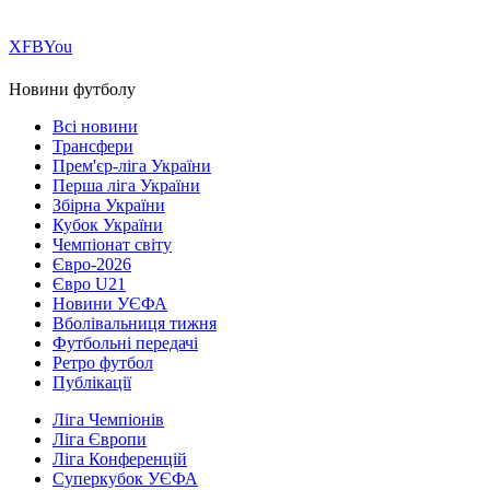
Х
FB
You
Новини футболу
Всі новини
Трансфери
Прем'єр-ліга України
Перша ліга України
Збірна України
Кубок України
Чемпіонат світу
Євро-2026
Євро U21
Новини УЄФА
Вболівальниця тижня
Футбольні передачі
Ретро футбол
Публікації
Ліга Чемпіонів
Ліга Європи
Ліга Конференцій
Суперкубок УЄФА