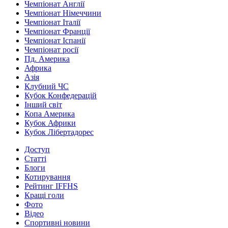
Чемпіонат Англії
Чемпіонат Німеччини
Чемпіонат Італії
Чемпіонат Франції
Чемпіонат Іспанії
Чемпіонат росії
Пд. Америка
Африка
Азія
Клубний ЧС
Кубок Конфедерацій
Інший світ
Копа Америка
Кубок Африки
Кубок Лібертадорес
Доступ
Статті
Блоги
Котирування
Рейтинг IFFHS
Кращі голи
Фото
Відео
Спортивні новини