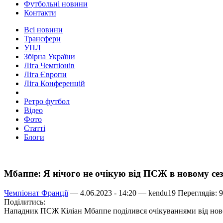
Футбольні новини
Контакти
Всі новини
Трансфери
УПЛ
Збірна України
Ліга Чемпіонів
Ліга Європи
Ліга Конференцій
Ретро футбол
Відео
Фото
Статті
Блоги
Мбаппе: Я нічого не очікую від ПСЖ в новому сез
Чемпіонат Франції
— 4.06.2023 - 14:20 —
kendu19
Переглядів: 
Поділитись:
Нападник ПСЖ Кіліан Мбаппе поділився очікуваннями від ново