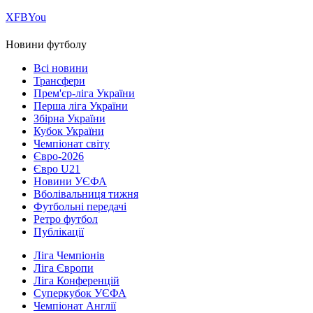
Х
FB
You
Новини футболу
Всі новини
Трансфери
Прем'єр-ліга України
Перша ліга України
Збірна України
Кубок України
Чемпіонат світу
Євро-2026
Євро U21
Новини УЄФА
Вболівальниця тижня
Футбольні передачі
Ретро футбол
Публікації
Ліга Чемпіонів
Ліга Європи
Ліга Конференцій
Суперкубок УЄФА
Чемпіонат Англії