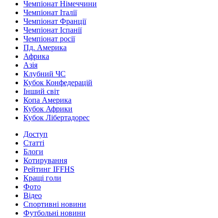
Чемпіонат Німеччини
Чемпіонат Італії
Чемпіонат Франції
Чемпіонат Іспанії
Чемпіонат росії
Пд. Америка
Африка
Азія
Клубний ЧС
Кубок Конфедерацій
Інший світ
Копа Америка
Кубок Африки
Кубок Лібертадорес
Доступ
Статті
Блоги
Котирування
Рейтинг IFFHS
Кращі голи
Фото
Відео
Спортивні новини
Футбольні новини