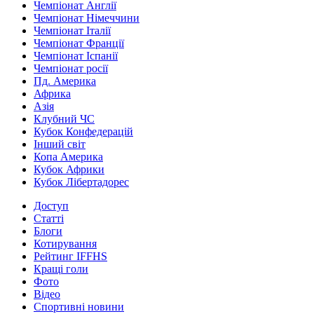
Чемпіонат Англії
Чемпіонат Німеччини
Чемпіонат Італії
Чемпіонат Франції
Чемпіонат Іспанії
Чемпіонат росії
Пд. Америка
Африка
Азія
Клубний ЧС
Кубок Конфедерацій
Інший світ
Копа Америка
Кубок Африки
Кубок Лібертадорес
Доступ
Статті
Блоги
Котирування
Рейтинг IFFHS
Кращі голи
Фото
Відео
Спортивні новини