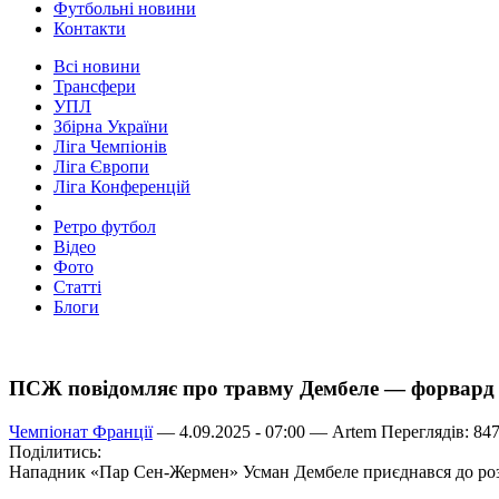
Футбольні новини
Контакти
Всі новини
Трансфери
УПЛ
Збірна України
Ліга Чемпіонів
Ліга Європи
Ліга Конференцій
Ретро футбол
Відео
Фото
Статті
Блоги
ПСЖ повідомляє про травму Дембеле — форвард т
Чемпіонат Франції
— 4.09.2025 - 07:00 —
Artem
Переглядів: 84
Поділитись:
Нападник «Пар Сен-Жермен» Усман Дембеле приєднався до розт