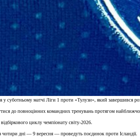
 у суботньому матчі Ліги 1 проти «Тулузи», який завершився р
нутися до повноцінних командних тренувань протягом найближчо
відбіркового циклу чемпіонату світу-2026.
ез чотири дні — 9 вересня — проведуть поєдинок проти Ісландії.