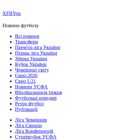
Х
FB
You
Новини футболу
Всі новини
Трансфери
Прем'єр-ліга України
Перша ліга України
Збірна України
Кубок України
Чемпіонат світу
Євро-2026
Євро U21
Новини УЄФА
Вболівальниця тижня
Футбольні передачі
Ретро футбол
Публікації
Ліга Чемпіонів
Ліга Європи
Ліга Конференцій
Суперкубок УЄФА