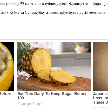
и участь у 53 матчах на клубному рівні. Французький форвард за
ьних Кубку та Суперкубку, а також тріумфував у Лізі чемпіонів.