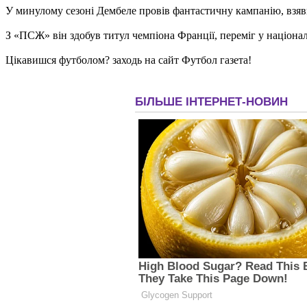
У минулому сезоні Дембеле провів фантастичну кампанію, взявш
З «ПСЖ» він здобув титул чемпіона Франції, переміг у націонал
Цікавишся футболом? заходь на сайт Футбол газета!