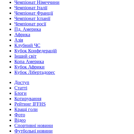
Чемпіонат Німеччини
Чемпіонат Італії
Чемпіонат Франції
Чемпіонат Іспанії
Чемпіонат росії
Пд. Америка
Африка
Азія
Клубний ЧС
Кубок Конфедерацій
Інший світ
Копа Америка
Кубок Африки
Кубок Лібертадорес
Доступ
Статті
Блоги
Котирування
Рейтинг IFFHS
Кращі голи
Фото
Відео
Спортивні новини
Футбольні новини