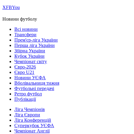
Х
FB
You
Новини футболу
Всі новини
Трансфери
Прем'єр-ліга України
Перша ліга України
Збірна України
Кубок України
Чемпіонат світу
Євро-2026
Євро U21
Новини УЄФА
Вболівальниця тижня
Футбольні передачі
Ретро футбол
Публікації
Ліга Чемпіонів
Ліга Європи
Ліга Конференцій
Суперкубок УЄФА
Чемпіонат Англії