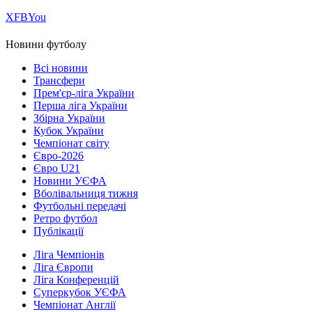
Х
FB
You
Новини футболу
Всі новини
Трансфери
Прем'єр-ліга України
Перша ліга України
Збірна України
Кубок України
Чемпіонат світу
Євро-2026
Євро U21
Новини УЄФА
Вболівальниця тижня
Футбольні передачі
Ретро футбол
Публікації
Ліга Чемпіонів
Ліга Європи
Ліга Конференцій
Суперкубок УЄФА
Чемпіонат Англії