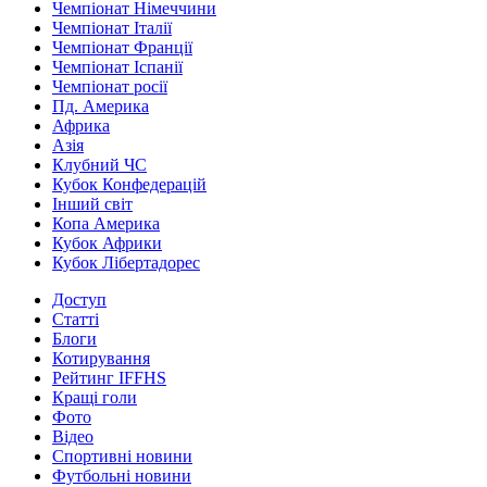
Чемпіонат Німеччини
Чемпіонат Італії
Чемпіонат Франції
Чемпіонат Іспанії
Чемпіонат росії
Пд. Америка
Африка
Азія
Клубний ЧС
Кубок Конфедерацій
Інший світ
Копа Америка
Кубок Африки
Кубок Лібертадорес
Доступ
Статті
Блоги
Котирування
Рейтинг IFFHS
Кращі голи
Фото
Відео
Спортивні новини
Футбольні новини