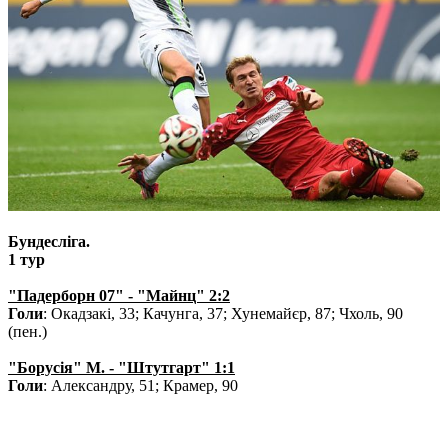
Бундесліга.
1 тур
"Падерборн 07" - "Майнц" 2:2
Голи
: Окадзакі, 33; Качунга, 37; Хунемайєр, 87; Чхоль, 90
(пен.)
"Борусія" М. - "Штутгарт" 1:1
Голи
: Александру, 51; Крамер, 90