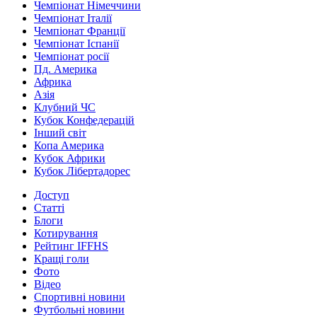
Чемпіонат Німеччини
Чемпіонат Італії
Чемпіонат Франції
Чемпіонат Іспанії
Чемпіонат росії
Пд. Америка
Африка
Азія
Клубний ЧС
Кубок Конфедерацій
Інший світ
Копа Америка
Кубок Африки
Кубок Лібертадорес
Доступ
Статті
Блоги
Котирування
Рейтинг IFFHS
Кращі голи
Фото
Відео
Спортивні новини
Футбольні новини