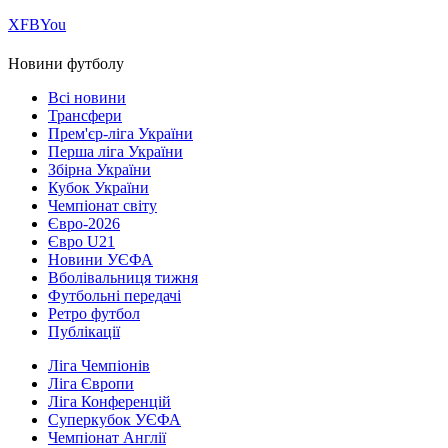
Х
FB
You
Новини футболу
Всі новини
Трансфери
Прем'єр-ліга України
Перша ліга України
Збірна України
Кубок України
Чемпіонат світу
Євро-2026
Євро U21
Новини УЄФА
Вболівальниця тижня
Футбольні передачі
Ретро футбол
Публікації
Ліга Чемпіонів
Ліга Європи
Ліга Конференцій
Суперкубок УЄФА
Чемпіонат Англії