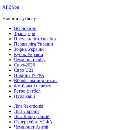
Х
FB
You
Новини футболу
Всі новини
Трансфери
Прем'єр-ліга України
Перша ліга України
Збірна України
Кубок України
Чемпіонат світу
Євро-2026
Євро U21
Новини УЄФА
Вболівальниця тижня
Футбольні передачі
Ретро футбол
Публікації
Ліга Чемпіонів
Ліга Європи
Ліга Конференцій
Суперкубок УЄФА
Чемпіонат Англії