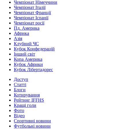
Чемпіонат Німеччини
Чемпіонат Італії
Чемпіонат Франції
Чемпіонат Іспанії
Чемпіонат росії
Пд. Америка
Африка
Азія
Клубний ЧС
Кубок Конфедерацій
Інший світ
Копа Америка
Кубок Африки
Кубок Лібертадорес
Доступ
Статті
Блоги
Котирування
Рейтинг IFFHS
Кращі голи
Фото
Відео
Спортивні новини
Футбольні новини