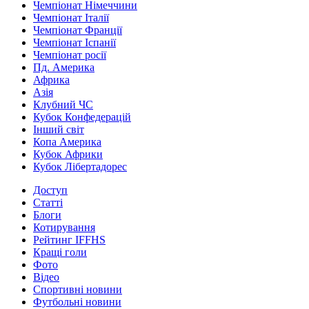
Чемпіонат Німеччини
Чемпіонат Італії
Чемпіонат Франції
Чемпіонат Іспанії
Чемпіонат росії
Пд. Америка
Африка
Азія
Клубний ЧС
Кубок Конфедерацій
Інший світ
Копа Америка
Кубок Африки
Кубок Лібертадорес
Доступ
Статті
Блоги
Котирування
Рейтинг IFFHS
Кращі голи
Фото
Відео
Спортивні новини
Футбольні новини