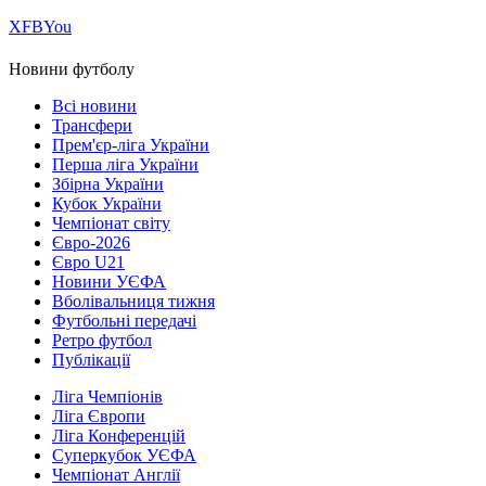
Х
FB
You
Новини футболу
Всі новини
Трансфери
Прем'єр-ліга України
Перша ліга України
Збірна України
Кубок України
Чемпіонат світу
Євро-2026
Євро U21
Новини УЄФА
Вболівальниця тижня
Футбольні передачі
Ретро футбол
Публікації
Ліга Чемпіонів
Ліга Європи
Ліга Конференцій
Суперкубок УЄФА
Чемпіонат Англії