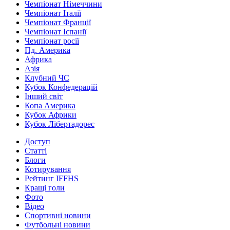
Чемпіонат Німеччини
Чемпіонат Італії
Чемпіонат Франції
Чемпіонат Іспанії
Чемпіонат росії
Пд. Америка
Африка
Азія
Клубний ЧС
Кубок Конфедерацій
Інший світ
Копа Америка
Кубок Африки
Кубок Лібертадорес
Доступ
Статті
Блоги
Котирування
Рейтинг IFFHS
Кращі голи
Фото
Відео
Спортивні новини
Футбольні новини