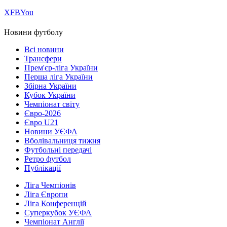
Х
FB
You
Новини футболу
Всі новини
Трансфери
Прем'єр-ліга України
Перша ліга України
Збірна України
Кубок України
Чемпіонат світу
Євро-2026
Євро U21
Новини УЄФА
Вболівальниця тижня
Футбольні передачі
Ретро футбол
Публікації
Ліга Чемпіонів
Ліга Європи
Ліга Конференцій
Суперкубок УЄФА
Чемпіонат Англії