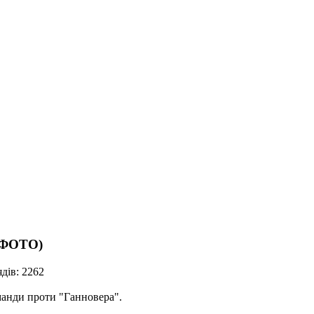
 (ФОТО)
дів: 2262
оманди проти "Ганновера".