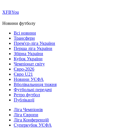
Х
FB
You
Новини футболу
Всі новини
Трансфери
Прем'єр-ліга України
Перша ліга України
Збірна України
Кубок України
Чемпіонат світу
Євро-2026
Євро U21
Новини УЄФА
Вболівальниця тижня
Футбольні передачі
Ретро футбол
Публікації
Ліга Чемпіонів
Ліга Європи
Ліга Конференцій
Суперкубок УЄФА