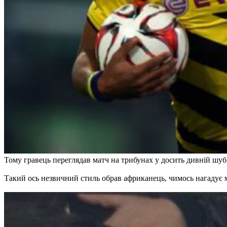
Тому гравець переглядав матч на трибунах у досить дивній шубі
Такий ось незвичний стиль обрав африканець, чимось нагадує мо