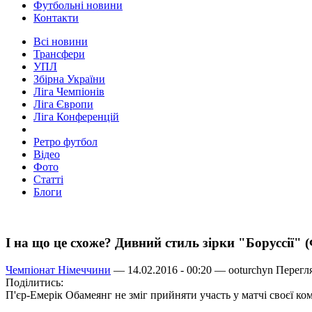
Футбольні новини
Контакти
Всі новини
Трансфери
УПЛ
Збірна України
Ліга Чемпіонів
Ліга Європи
Ліга Конференцій
Ретро футбол
Відео
Фото
Статті
Блоги
І на що це схоже? Дивний стиль зірки "Боруссії"
Чемпіонат Німеччини
— 14.02.2016 - 00:20 —
ooturchyn
Перегля
Поділитись:
П'єр-Емерік Обамеянг не зміг прийняти участь у матчі своєї к