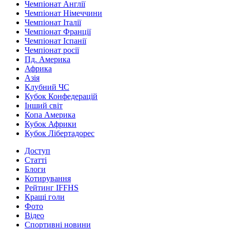
Чемпіонат Англії
Чемпіонат Німеччини
Чемпіонат Італії
Чемпіонат Франції
Чемпіонат Іспанії
Чемпіонат росії
Пд. Америка
Африка
Азія
Клубний ЧС
Кубок Конфедерацій
Інший світ
Копа Америка
Кубок Африки
Кубок Лібертадорес
Доступ
Статті
Блоги
Котирування
Рейтинг IFFHS
Кращі голи
Фото
Відео
Спортивні новини